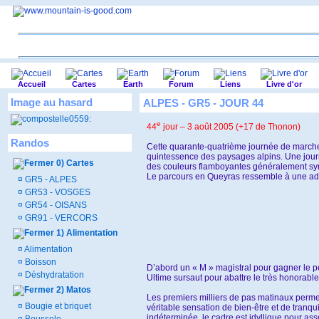
Accueil
Cartes
Earth
Forum
Liens
Livre d'or
Image au hasard
ALPES - GR5 - JOUR 44
e
44
jour – 3 août 2005 (+17 de Thonon)
Randos
Cette quarante-quatrième journée de marche 
quintessence des paysages alpins. Une journ
0) Cartes
des couleurs flamboyantes généralement s
Le parcours en Queyras ressemble à une add
¤
GR5 - ALPES
¤
GR53 - VOSGES
¤
GR54 - OISANS
¤
GR91 - VERCORS
1) Alimentation
¤
Alimentation
¤
Boisson
D’abord un « M » magistral pour gagner le pet
¤
Déshydratation
Ultime sursaut pour abattre le très honorable
2) Matos
Les premiers milliers de pas matinaux perme
¤
Bougie et briquet
véritable sensation de bien-être et de tranqui
indéterminée, le cadre est idyllique pour ass