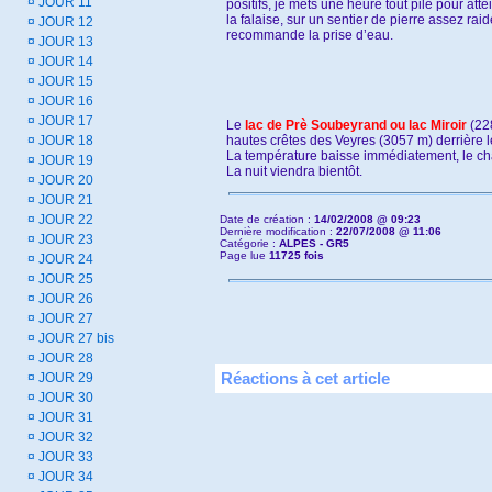
¤
JOUR 11
positifs, je mets une heure tout pile pour at
la falaise, sur un sentier de pierre assez rai
¤
JOUR 12
recommande la prise d’eau.
¤
JOUR 13
¤
JOUR 14
¤
JOUR 15
¤
JOUR 16
¤
JOUR 17
Le
lac de Prè Soubeyrand ou lac Miroir
(228
¤
JOUR 18
hautes crêtes des Veyres (3057 m) derrière les
La température baisse immédiatement, le chan
¤
JOUR 19
La nuit viendra bientôt.
¤
JOUR 20
¤
JOUR 21
¤
JOUR 22
Date de création :
14/02/2008 @ 09:23
Dernière modification :
22/07/2008 @ 11:06
¤
JOUR 23
Catégorie :
ALPES - GR5
Page lue
11725 fois
¤
JOUR 24
¤
JOUR 25
¤
JOUR 26
¤
JOUR 27
¤
JOUR 27 bis
¤
JOUR 28
Réactions à cet article
¤
JOUR 29
¤
JOUR 30
¤
JOUR 31
¤
JOUR 32
¤
JOUR 33
¤
JOUR 34