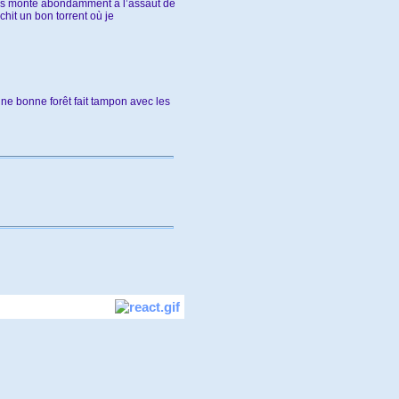
rcours monte abondamment à l’assaut de
chit un bon torrent où je
ne bonne forêt fait tampon avec les