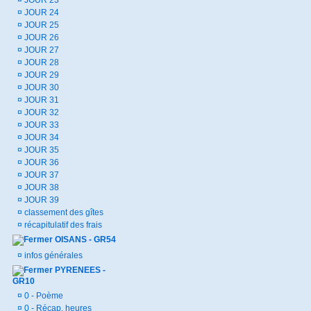
¤
JOUR 23
¤
JOUR 24
¤
JOUR 25
¤
JOUR 26
¤
JOUR 27
¤
JOUR 28
¤
JOUR 29
¤
JOUR 30
¤
JOUR 31
¤
JOUR 32
¤
JOUR 33
¤
JOUR 34
¤
JOUR 35
¤
JOUR 36
¤
JOUR 37
¤
JOUR 38
¤
JOUR 39
¤
classement des gîtes
¤
récapitulatif des frais
OISANS - GR54
¤
infos générales
PYRENEES -
GR10
¤
0 - Poème
¤
0 - Récap. heures