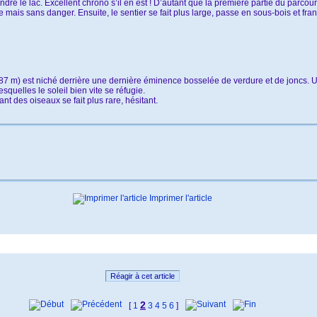
teindre le lac. Excellent chrono s’il en est ! D’autant que la première partie du pa
de mais sans danger. Ensuite, le sentier se fait plus large, passe en sous-bois et fran
7 m) est niché derrière une dernière éminence bosselée de verdure et de joncs. U
quelles le soleil bien vite se réfugie.
t des oiseaux se fait plus rare, hésitant.
Imprimer l'article
Réagir à cet article
2
[
1
3
4
5
6
]