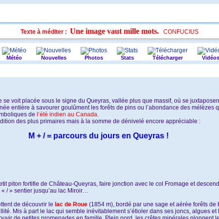
Une image vaut mille mots.
Texte à méditer :
CONFUCIUS
Météo
Nouvelles
Photos
Stats
Télécharger
Vidéo
se voit placée sous le signe du Queyras, vallée plus que massif, où se juxtaposent
ée entière à savourer goulûment les forêts de pins ou l’abondance des mélèzes q
ymboliques de
l’été indien au Canada
.
ition des plus primaires mais à la somme de dénivelé encore appréciable :
M + / = parcours du jours en Queyras !
it piton fortifie de Château-Queyras, faire jonction avec le col Fromage et descendr
 « / » sentier jusqu’au lac Miroir…
ttent de découvrir le
lac de Roue
(1854 m), bordé par une sage et aérée forêts d
llité. Mis à part le lac qui semble inévitablement s’étioler dans ses joncs, algues et
ouvir de petites promenades en famille. Plein nord, les crêtes minérales plongent le