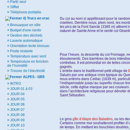
¤
Partir seul
¤
Sifflet
¤
Téléphone portable
4) Trucs en vrac
Du col au nom si appétissant pour le randonn
ciselées. Derrière nous, plein nord, les mon
¤
Bivouaquer en ville
les pics de la Font Sancte (3385 m) attirent 
¤
Budget d'une rando
naturel de Sainte Anne et le venté col Girard
¤
Gestion des déchets
¤
Laverie automatique
¤
Orientation tente bivouac
¤
Poste restante
Pour l’heure, la descente du col Fromage, m
¤
Température avec vent
éboulements. Des barrières de bois interdisen
¤
Température en fonction
contrebas. Il est primordial en de telles ci
de l’humidité
gagnés.
¤
Trouver de l’électricité
L’entrée dans le traditionnel petit village de
C
Salués par une antique croix typique du Quey
ALPES - GR5
nous entrons dans Ceillac (1639 m), particu
l’indispensable jusqu’au superflu chacun tr
¤
INTRO
siècle, cette église marque par ses couleurs
¤
JOUR 01 à 03
dans l’architecture religieuse pour dénoter d
¤
JOUR 04
Saint Sébastien.
¤
JOUR 05
¤
JOUR 06
¤
JOUR 07
¤
JOUR 08
Le gros
gîte d’étape des Baladins
, ou les d
¤
JOUR 09
Certains comme moi souhaiteront profiter d’u
¤
JOUR 10
de temps. En mettant les bouchées doubles, 