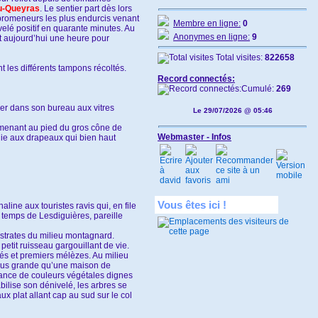
u-Queyras
. Le sentier part dès lors
s promeneurs les plus endurcis venant
Membre en ligne:
0
elé positif en quarante minutes. Au
Anonymes en ligne:
9
ut aujourd’hui une heure pour
Total visites:
822658
t les différents tampons récoltés.
Record connectés:
Cumulé:
269
er dans son bureau aux vitres
Le 29/07/2026 @ 05:46
 menant au pied du gros cône de
Webmaster - Infos
onie aux drapeaux qui bien haut
Vous êtes ici !
line aux touristes ravis qui, en file
 temps de Lesdiguières, pareille
 strates du milieu montagnard.
tit ruisseau gargouillant de vie.
més et premiers mélèzes. Au milieu
plus grande qu’une maison de
iance de couleurs végétales dignes
bilise son dénivelé, les arbres se
x plat allant cap au sud sur le col