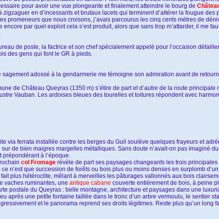
écessaire pour avoir une vue plongeante et finalement atteindre le bourg de
Châtea
à zigzaguer en d’incessants et brutaux lacets qui terminent d’altérer la fougue de
es promeneurs que nous croisons, j’avais parcourus les cinq cents mètres de déniv
core par quel exploit cela s’est produit, alors que sans trop m’attarder, il me fa
?
ureau de poste, la factrice et son chef spécialement appelé pour l’occasion détaillen
is des gens qui font le GR à pieds.
te sagement adossé à la gendarmerie me témoigne son admiration avant de retourn
ne de Château Queyras (1350 m) s’étire de part et d’autre de la route principale
’illustre Vauban. Les ardoises bleues des tourelles et toitures répondent avec harm
 via ferrata installée contre les berges du Guil soulève quelques frayeurs et adréna
 sur de bien maigres margelles métalliques. Sans doute n’avait-on pas imaginé du
t prépondérant à l’époque.
prochain
col Fromage
révèle de part ses paysages changeants les trois principales
e n’est que succession de forêts ou bois plus ou moins denses en surplomb d’un pe
ait plus hétéroclite, mêlant à merveilles les pâturages vallonnés aux bois clairse
 de vaches ruminantes, une
antique cabane
couverte entièrement de bois, à peine 
carte postale du Queyras : belle montagne, architecture et paysages dans une luxur
eu après une petite fontaine taillée dans le tronc d’un arbre vermoulu, le sentier sta
ogressivement et le panorama reprend ses droits légitimes. Reste plus qu’un long fau