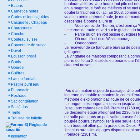
¤
Boussole
hauteurs altières. Une heure tout pile est n
¤
Bâtons
en la magnifique forêt de mélèzes et se met 
¤
Carnet de notes
goûter la fraîcheur du lac. En 2003, comme c
¤
Cartes et topos guides
vu de la pente phénoménale, je me demande en
descendre à bonne allure !!!
¤
Casquette / Chapeau
-
Vous venez de Thonon, c’est bien ça 
¤
Chaussures
Le carnet de route ouvert sur le guichet du b
¤
Chèche
-
Parce qu’on en voit passer quelques fo
-
Oh non, c’est écrit Wissembourg…
¤
Couteau suisse
-
Oooooooooh…
¤
Couverture de survie
Le receveur de ce tranquille bureau de pos
¤
Duvet
grillagées.
¤
Ecusson brodé
La vingtaine de maisons composant la commu
pierre édifié au XIIe siècle et remanié par l
¤
Gants
claquent au vent.
¤
Gourde
¤
Guêtres
¤
Lampe frontale
¤
Pastille purif eau
¤
Pharmacie
Peu d’animation et peu de passage. Une petite
indienne malhabile remontent le cours d’eau
¤
Réchaud
méthode d’exploration pacifique de ce goule
¤
Sac congélation
La longue, très longue ascension jusqu’au 
¤
Sac à dos
Jusqu’aux cabanes de Pré Premier (1760 m) c
¤
Tente
Le deuxième étage atteignant les 2230 m se f
de nulle part, dans un petit vallon parsemé
¤
Trousse de toilette
poupée pourrait symboliser à elle seule la 
3) Régles de
d’un bouquet offert par la grâce des Dieux. P
sécurité
font plus rares, les alpages disparaissent pr
Fromage (2301 m).
¤
Insolation