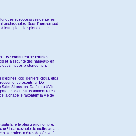
e longues et successives dentelles
infranchissables. Sous l’horizon sud,
 à leurs pieds le splendide lac
n 1957 connurent de terribles
sols et la sécurité des hameaux en
 quelques mètres prétendument
d’épines, coq, deniers, clous, etc.)
reusement présents ici. De
se Saint Sébastien. Datée du XVIe
pparentes sont suffisamment rares
de la chapelle racontent la vie de
 satisfaire le plus grand nombre.
rche ! Inconcevable de mettre autant
cents derniers mètres de dénivelés