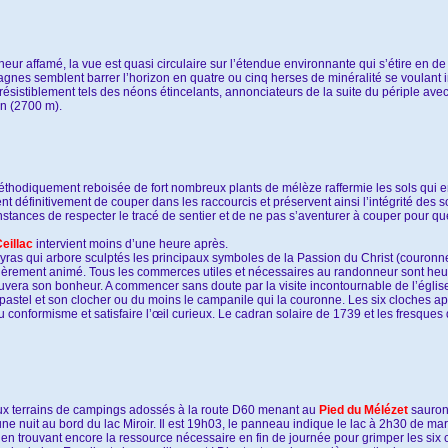
eur affamé, la vue est quasi circulaire sur l’étendue environnante qui s’étire en d
tagnes semblent barrer l’horizon en quatre ou cinq herses de minéralité se voulant 
irrésistiblement tels des néons étincelants, annonciateurs de la suite du périple avec
in (2700 m).
éthodiquement reboisée de fort nombreux plants de mélèze raffermie les sols qui e
t définitivement de couper dans les raccourcis et préservent ainsi l’intégrité des 
rconstances de respecter le tracé de sentier et de ne pas s’aventurer à couper pour
eillac
intervient moins d’une heure après.
ras qui arbore sculptés les principaux symboles de la Passion du Christ (couronne 
lièrement animé. Tous les commerces utiles et nécessaires au randonneur sont heu
ouvera son bonheur. A commencer sans doute par la visite incontournable de l’égli
 pastel et son clocher ou du moins le campanile qui la couronne. Les six cloches a
u conformisme et satisfaire l’œil curieux. Le cadran solaire de 1739 et les fresques 
eux terrains de campings adossés à la route D60 menant au
Pied du Mélézet
sauront
ne nuit au bord du lac Miroir. Il est 19h03, le panneau indique le lac à 2h30 de ma
en trouvant encore la ressource nécessaire en fin de journée pour grimper les six 