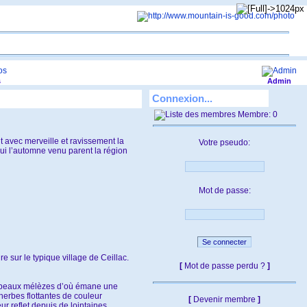
s
Admin
Connexion...
Membre: 0
 avec merveille et ravissement la
Votre pseudo:
ui l’automne venu parent la région
Mot de passe:
e sur le typique village de Ceillac.
[
Mot de passe perdu ?
]
e beaux mélèzes d’où émane une
 herbes flottantes de couleur
[
Devenir membre
]
ur reflet depuis de lointaines