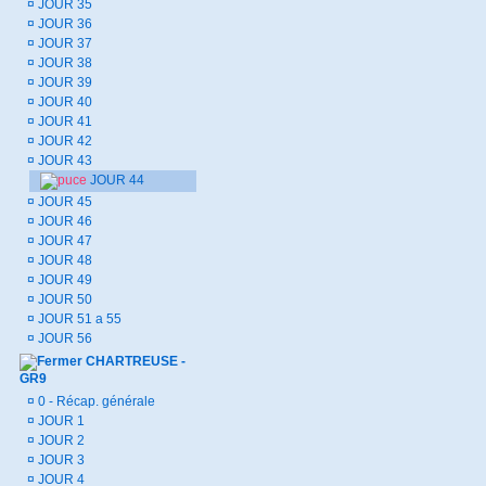
¤
JOUR 35
¤
JOUR 36
¤
JOUR 37
¤
JOUR 38
¤
JOUR 39
¤
JOUR 40
¤
JOUR 41
¤
JOUR 42
¤
JOUR 43
JOUR 44
¤
JOUR 45
¤
JOUR 46
¤
JOUR 47
¤
JOUR 48
¤
JOUR 49
¤
JOUR 50
¤
JOUR 51 a 55
¤
JOUR 56
CHARTREUSE -
GR9
¤
0 - Récap. générale
¤
JOUR 1
¤
JOUR 2
¤
JOUR 3
¤
JOUR 4