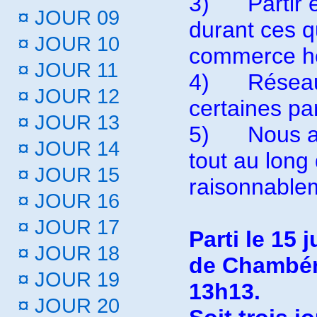
3)
Partir 
¤
JOUR 09
durant ces qu
¤
JOUR 10
commerce hor
¤
JOUR 11
4)
Réseau
¤
JOUR 12
certaines par
¤
JOUR 13
5)
Nous a
¤
JOUR 14
tout au long
¤
JOUR 15
raisonnablem
¤
JOUR 16
¤
JOUR 17
Parti le 15 
¤
JOUR 18
de Chambéry)
¤
JOUR 19
13h13.
¤
JOUR 20