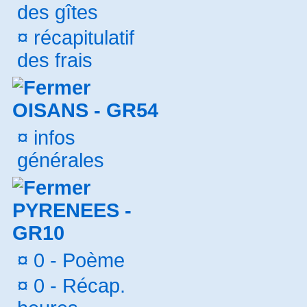
des gîtes
¤
récapitulatif
des frais
OISANS - GR54
¤
infos
générales
PYRENEES -
GR10
¤
0 - Poème
¤
0 - Récap.