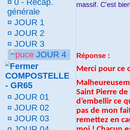
¤
0 - Récap.
massif. C'est b
générale
¤
JOUR 1
¤
JOUR 2
¤
JOUR 3
JOUR 4
Réponse :
Merci pour ce 
COMPOSTELLE
Malheureusemen
- GR65
Saint Pierre d
¤
JOUR 01
d’embellir ce q
¤
JOUR 02
pas de mon fait
¤
JOUR 03
remettez en ca
¤
JOUR 04
moi ! Chacun es