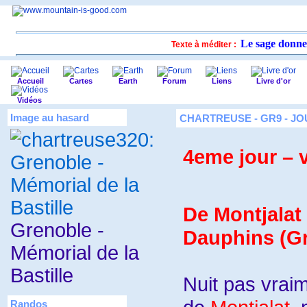
Le sage donne 
Texte à méditer :
Accueil
Cartes
Earth
Forum
Liens
Livre d'or
Vidéos
Image au hasard
CHARTREUSE - GR9 - JO
4eme jour – v
De Montjalat
Grenoble -
Dauphins (G
Mémorial de la
Bastille
Nuit pas vrai
Randos