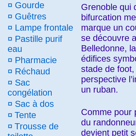
¤
Gourde
Grenoble qui 
¤
Guêtres
bifurcation 
marque un coud
¤
Lampe frontale
se découvre av
¤
Pastille purif
Belledonne, l
eau
édifices symbo
¤
Pharmacie
stade de foot,
¤
Réchaud
perspective l
¤
Sac
un ruban.
congélation
¤
Sac à dos
Comme pour pr
¤
Tente
du randonneur 
¤
Trousse de
devient petit 