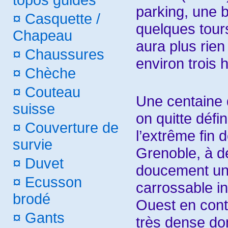
topos guides
parking, une b
¤
Casquette /
quelques tours
Chapeau
aura plus rien
¤
Chaussures
environ trois 
¤
Chèche
¤
Couteau
Une centaine 
suisse
on quitte défi
¤
Couverture de
l’extrême fin 
survie
Grenoble, à de
¤
Duvet
doucement un p
¤
Ecusson
carrossable in
brodé
Ouest en cont
¤
Gants
très dense don