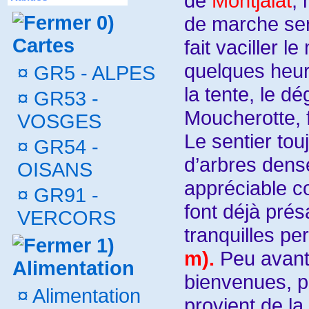
de
Montjalat
, 
0)
de marche sera
Cartes
fait vaciller l
quelques heur
¤
GR5 - ALPES
la tente, le d
¤
GR53 -
Moucherotte, 
VOSGES
Le sentier tou
¤
GR54 -
d’arbres dense
OISANS
appréciable co
¤
GR91 -
font déjà pré
VERCORS
tranquilles pe
1)
m).
Peu avant 
Alimentation
bienvenues, pu
¤
Alimentation
provient de l