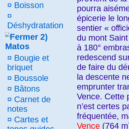
¤
Boisson
pourra aiséme
¤
épicerie le lo
Déshydratation
sentier « offi
2)
du mont Saint
Matos
à 180° embras
redescend sur 
¤
Bougie et
de faire du dé
briquet
la descente ne
¤
Boussole
emprunter tra
¤
Bâtons
Vence. Cette p
¤
Carnet de
n’est certes p
notes
fréquentée, ma
¤
Cartes et
Vence
(764 m