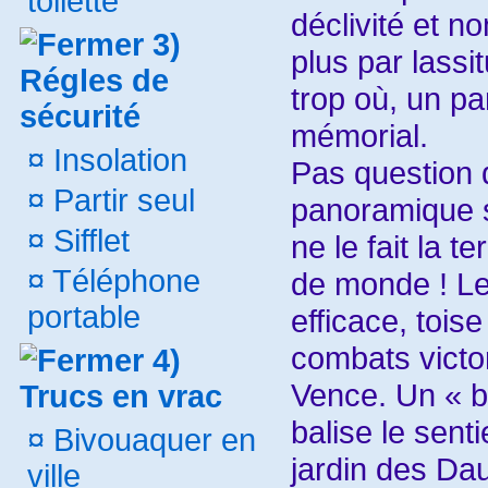
toilette
déclivité et n
3)
plus par lassi
Régles de
trop où, un pa
sécurité
mémorial.
¤
Insolation
Pas question de
¤
Partir seul
panoramique s
¤
Sifflet
ne le fait la 
¤
Téléphone
de monde ! L
portable
efficace, tois
combats victor
4)
Vence. Un « bl
Trucs en vrac
balise le sent
¤
Bivouaquer en
jardin des Da
ville