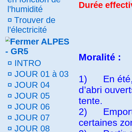
Durée effect
l’humidité
¤
Trouver de
l’électricité
ALPES
- GR5
Moralité :
¤
INTRO
¤
JOUR 01 à 03
1)
En été
¤
JOUR 04
d’abri ouver
¤
JOUR 05
tente.
¤
JOUR 06
2)
Emport
¤
JOUR 07
certaines zo
¤
JOUR 08