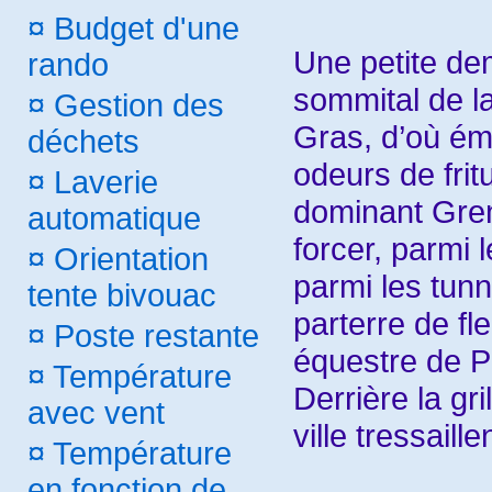
¤
Budget d'une
Une petite dem
rando
sommital de la
¤
Gestion des
Gras, d’où ém
déchets
odeurs de fritu
¤
Laverie
dominant Gre
automatique
forcer, parmi 
¤
Orientation
parmi les tunn
tente bivouac
parterre de fl
¤
Poste restante
équestre de Ph
¤
Température
Derrière la gri
avec vent
ville tressaille
¤
Température
en fonction de