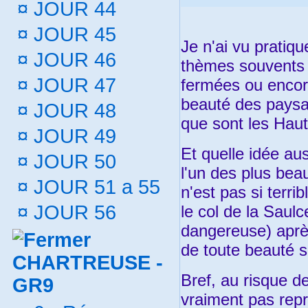
¤
JOUR 44
¤
JOUR 45
Je n'ai vu pratiq
¤
JOUR 46
thèmes souvents r
¤
JOUR 47
fermées ou encore
beauté des paysag
¤
JOUR 48
que sont les Hau
¤
JOUR 49
Et quelle idée au
¤
JOUR 50
l'un des plus be
¤
JOUR 51 a 55
n'est pas si terrib
¤
JOUR 56
le col de la Saulc
dangereuse) après
de toute beauté s
CHARTREUSE -
Bref, au risque d
GR9
vraiment pas repré